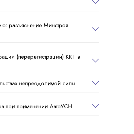
ию: разъяснение Минстроя
ации (перерегистрации) ККТ в
ельствах непреодолимой силы
дов при применении АвтоУСН