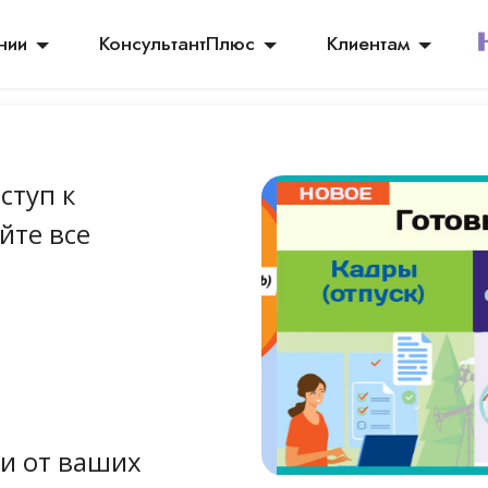
нии
КонсультантПлюс
Клиентам
ступ к
йте все
и от ваших